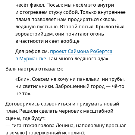
несёт факел. Посыл: мы несём это внутри
и отогреваем стужу собой. Только внутреннее
пламя позволяет нам продираться сквозь
ледяную пустыню. Второй посыл: Крылов был
зороастрийцем, они почитают огонь
в частности и свет вообще
Для рефов см.
проект Саймона Робертса
в Мурманске.
Там много ледяного ада».
Валя наотрез отказался:
«Блин. Совсем не хочу ни панельки, ни трубы,
ни светильники. Заброшенный город — чё-то
не то».
Договорились созвониться и придумать новый
план. Решили сделать черновик масштабной
сцены, где будут:
— гигантская голова Ленина, наполовину вросшая
в землю (поверженный исполин);